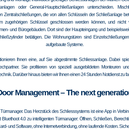
elanlagen oder General-Hauptschließanlagen unterschieden. Mis
n Zentralschließungen, die von allen Schlüsseln der Schließanlage b
 vom zugehörigen Schlüssel geschlossen werden können, und nicht
irmen- und Bürogebäuden. Dort sind der Haupteingang und beispielsweise
ließzylinder betätigen. Die Wohnungstüren sind Einzelschließungen
aufgebaute Systeme.
tionieren Ihnen eine, auf Sie abgestimmte Schliessanlage. Dabei spie
srechpartner. Sie profitieren von speziell ausgebildeten Monteuren u
echnik. Darüber hinaus bieten wir Ihnen einen 24 Stunden Notdienst zu fa
Door Management – The next generatio
 Türmanager. Das Herzstück des Schliesssystems ist eine App in Verbi
 Bluethoot 4.0 zu intelligenten Türmanager: Öffnen, Schließen, Berecht
ard- und Software, ohne Internetverbindung, ohne laufende Kosten. Sicher