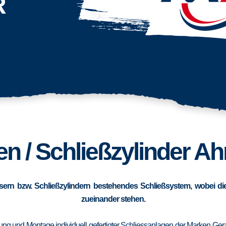
R
n / Schließzylinder A
sern bzw. Schließzylindern bestehendes Schließsystem, wobei die
zueinander stehen.
erung und Montage individuell gefertigter Schliessanlagen der Marken Ge