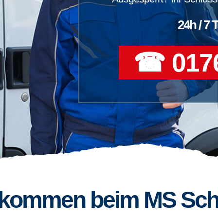
24h / 7 
☎ 0176
llkommen beim MS Sch