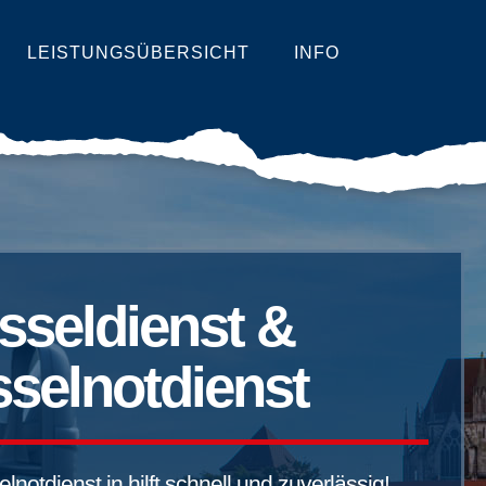
LEISTUNGSÜBERSICHT
INFO
sseldienst &
selnotdienst
notdienst in hilft schnell und zuverlässig!