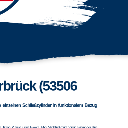
hrbrück (53506
 einzelnen Schließzylinder in funktionalem Bezug
ra, Iseo, Abus und Evva. Bei Schließanlagen werden die