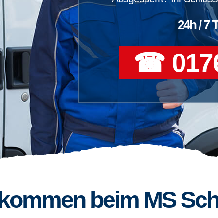
24h / 7 
☎ 0176
llkommen beim MS Sch