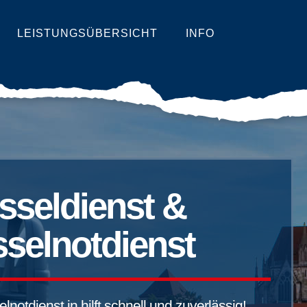
LEISTUNGSÜBERSICHT
INFO
sseldienst &
selnotdienst
notdienst in hilft schnell und zuverlässig!