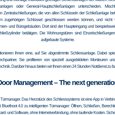
elanlagen oder General-Hauptschließanlagen unterschieden. Mis
n Zentralschließungen, die von allen Schlüsseln der Schließanlage b
 vom zugehörigen Schlüssel geschlossen werden können, und nicht
irmen- und Bürogebäuden. Dort sind der Haupteingang und beispielsweise
ließzylinder betätigen. Die Wohnungstüren sind Einzelschließungen
aufgebaute Systeme.
tionieren Ihnen eine, auf Sie abgestimmte Schliessanlage. Dabei spie
srechpartner. Sie profitieren von speziell ausgebildeten Monteuren u
echnik. Darüber hinaus bieten wir Ihnen einen 24 Stunden Notdienst zu fa
Door Management – The next generatio
 Türmanager. Das Herzstück des Schliesssystems ist eine App in Verbi
 Bluethoot 4.0 zu intelligenten Türmanager: Öffnen, Schließen, Berecht
ard- und Software, ohne Internetverbindung, ohne laufende Kosten. Sicher