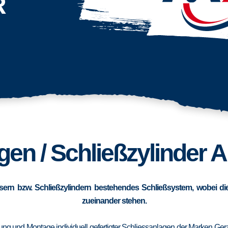
R
en / Schließzylinder A
sern bzw. Schließzylindern bestehendes Schließsystem, wobei die
zueinander stehen.
erung und Montage individuell gefertigter Schliessanlagen der Marken Ge