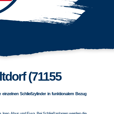
ltdorf (71155
 einzelnen Schließzylinder in funktionalem Bezug
ra, Iseo, Abus und Evva. Bei Schließanlagen werden die