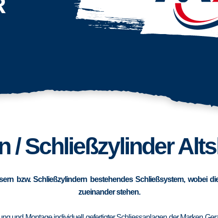
R
 / Schließzylinder Al
sern bzw. Schließzylindern bestehendes Schließsystem, wobei die
zueinander stehen.
erung und Montage individuell gefertigter Schliessanlagen der Marken Ge