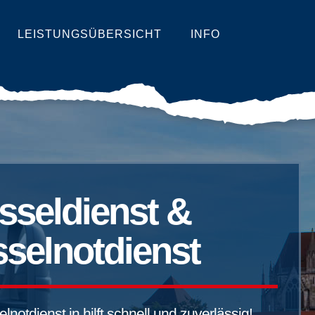
LEISTUNGSÜBERSICHT
INFO
sseldienst &
selnotdienst
notdienst in hilft schnell und zuverlässig!