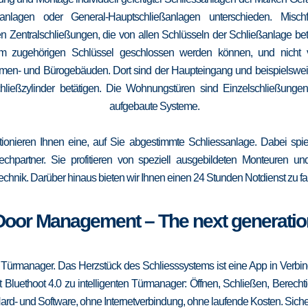
elanlagen oder General-Hauptschließanlagen unterschieden. Mis
n Zentralschließungen, die von allen Schlüsseln der Schließanlage b
 vom zugehörigen Schlüssel geschlossen werden können, und nicht
irmen- und Bürogebäuden. Dort sind der Haupteingang und beispielsweise
ließzylinder betätigen. Die Wohnungstüren sind Einzelschließungen
aufgebaute Systeme.
tionieren Ihnen eine, auf Sie abgestimmte Schliessanlage. Dabei spie
srechpartner. Sie profitieren von speziell ausgebildeten Monteuren u
echnik. Darüber hinaus bieten wir Ihnen einen 24 Stunden Notdienst zu fa
Door Management – The next generatio
 Türmanager. Das Herzstück des Schliesssystems ist eine App in Verbi
 Bluethoot 4.0 zu intelligenten Türmanager: Öffnen, Schließen, Berecht
ard- und Software, ohne Internetverbindung, ohne laufende Kosten. Sicher