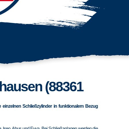
tshausen (88361
 einzelnen Schließzylinder in funktionalem Bezug
ra, Iseo, Abus und Evva. Bei Schließanlagen werden die