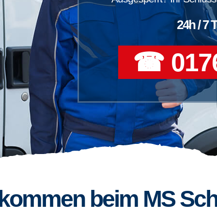
24h / 7 
☎ 0176
llkommen beim MS Sch