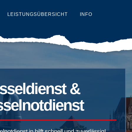
LEISTUNGSÜBERSICHT
INFO
sseldienst &
selnotdienst
notdienst in hilft schnell und zuverlässig!