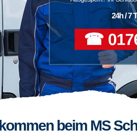
24h / 7 
☎ 0176
llkommen beim MS Sch