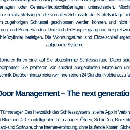
elanlagen oder General-Hauptschließanlagen unterschieden. Mis
n Zentralschließungen, die von allen Schlüsseln der Schließanlage b
 vom zugehörigen Schlüssel geschlossen werden können, und nicht
irmen- und Bürogebäuden. Dort sind der Haupteingang und beispielsweise
ließzylinder betätigen. Die Wohnungstüren sind Einzelschließungen
aufgebaute Systeme.
tionieren Ihnen eine, auf Sie abgestimmte Schliessanlage. Dabei spie
srechpartner. Sie profitieren von speziell ausgebildeten Monteuren u
echnik. Darüber hinaus bieten wir Ihnen einen 24 Stunden Notdienst zu fa
Door Management – The next generatio
 Türmanager. Das Herzstück des Schliesssystems ist eine App in Verbi
 Bluethoot 4.0 zu intelligenten Türmanager: Öffnen, Schließen, Berecht
ard- und Software, ohne Internetverbindung, ohne laufende Kosten. Sicher