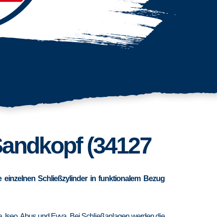
Sandkopf (34127
 einzelnen Schließzylinder in funktionalem Bezug
ra, Iseo, Abus und Evva. Bei Schließanlagen werden die