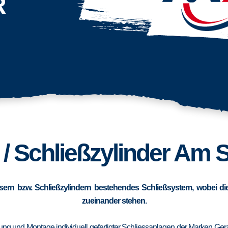
R
 / Schließzylinder Am 
sern bzw. Schließzylindern bestehendes Schließsystem, wobei die
zueinander stehen.
erung und Montage individuell gefertigter Schliessanlagen der Marken Ge