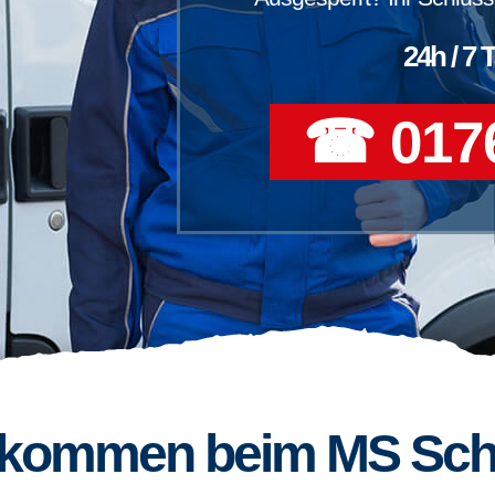
24h / 7 
☎ 0176
llkommen beim MS Sch