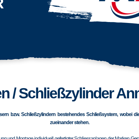
R
n / Schließzylinder An
sern bzw. Schließzylindern bestehendes Schließsystem, wobei die
zueinander stehen.
erung und Montage individuell gefertigter Schliessanlagen der Marken Ge