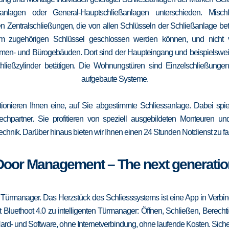
elanlagen oder General-Hauptschließanlagen unterschieden. Mis
n Zentralschließungen, die von allen Schlüsseln der Schließanlage b
 vom zugehörigen Schlüssel geschlossen werden können, und nicht
irmen- und Bürogebäuden. Dort sind der Haupteingang und beispielsweise
ließzylinder betätigen. Die Wohnungstüren sind Einzelschließungen
aufgebaute Systeme.
tionieren Ihnen eine, auf Sie abgestimmte Schliessanlage. Dabei spie
srechpartner. Sie profitieren von speziell ausgebildeten Monteuren u
echnik. Darüber hinaus bieten wir Ihnen einen 24 Stunden Notdienst zu fa
Door Management – The next generatio
 Türmanager. Das Herzstück des Schliesssystems ist eine App in Verbi
 Bluethoot 4.0 zu intelligenten Türmanager: Öffnen, Schließen, Berecht
ard- und Software, ohne Internetverbindung, ohne laufende Kosten. Sicher