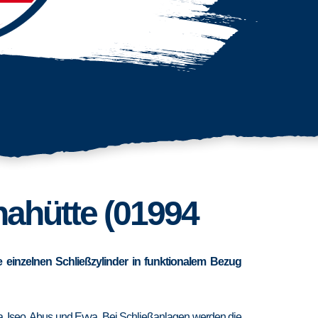
nahütte (01994
 einzelnen Schließzylinder in funktionalem Bezug
ra, Iseo, Abus und Evva. Bei Schließanlagen werden die