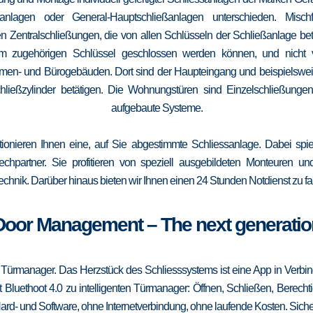
elanlagen oder General-Hauptschließanlagen unterschieden. Mis
n Zentralschließungen, die von allen Schlüsseln der Schließanlage b
 vom zugehörigen Schlüssel geschlossen werden können, und nicht
irmen- und Bürogebäuden. Dort sind der Haupteingang und beispielsweise
ließzylinder betätigen. Die Wohnungstüren sind Einzelschließungen
aufgebaute Systeme.
tionieren Ihnen eine, auf Sie abgestimmte Schliessanlage. Dabei spie
srechpartner. Sie profitieren von speziell ausgebildeten Monteuren u
echnik. Darüber hinaus bieten wir Ihnen einen 24 Stunden Notdienst zu fa
Door Management – The next generatio
 Türmanager. Das Herzstück des Schliesssystems ist eine App in Verbi
 Bluethoot 4.0 zu intelligenten Türmanager: Öffnen, Schließen, Berecht
ard- und Software, ohne Internetverbindung, ohne laufende Kosten. Sicher