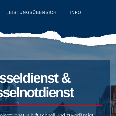
LEISTUNGSÜBERSICHT
INFO
sseldienst &
selnotdienst
notdienst in hilft schnell und zuverlässig!