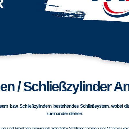
R
n / Schließzylinder Ant
sern bzw. Schließzylindern bestehendes Schließsystem, wobei die
zueinander stehen.
erung und Montage individuell gefertigter Schliessanlagen der Marken Ge