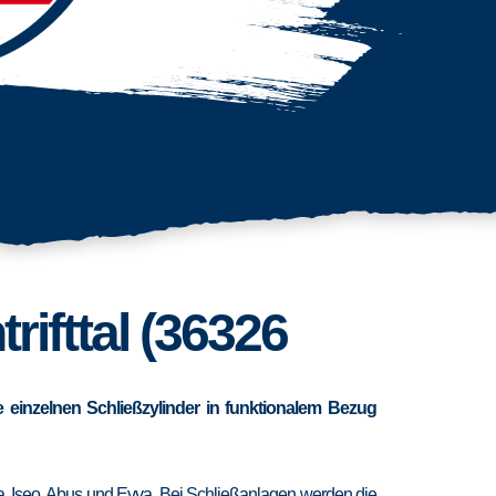
rifttal (36326
 einzelnen Schließzylinder in funktionalem Bezug
ra, Iseo, Abus und Evva. Bei Schließanlagen werden die