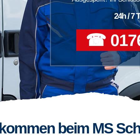
24h / 7 
☎ 0176
llkommen beim MS Sch