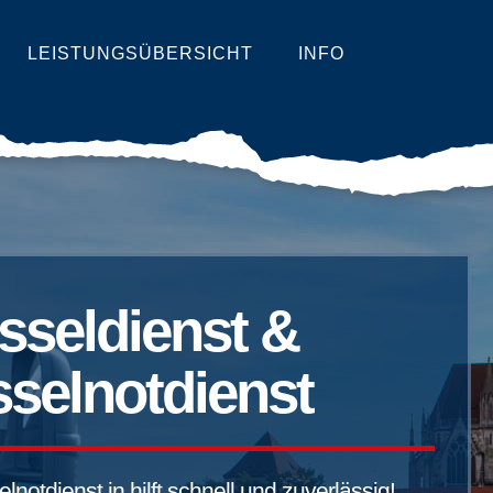
LEISTUNGSÜBERSICHT
INFO
sseldienst &
selnotdienst
notdienst in hilft schnell und zuverlässig!