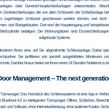
elanlagen oder General-Hauptschließanlagen unterschieden. Mis
n Zentralschließungen, die von allen Schlüsseln der Schließanlage b
 vom zugehörigen Schlüssel geschlossen werden können, und nicht
irmen- und Bürogebäuden. Dort sind der Haupteingang und beispielsweise
ließzylinder betätigen. Die Wohnungstüren sind Einzelschließungen
aufgebaute Systeme.
tionieren Ihnen eine, auf Sie abgestimmte Schliessanlage. Dabei spie
srechpartner. Sie profitieren von speziell ausgebildeten Monteuren u
echnik. Darüber hinaus bieten wir Ihnen einen 24 Stunden Notdienst zu fa
Door Management – The next generatio
 Türmanager. Das Herzstück des Schliesssystems ist eine App in Verbi
 Bluethoot 4.0 zu intelligenten Türmanager: Öffnen, Schließen, Berecht
ard- und Software, ohne Internetverbindung, ohne laufende Kosten. Sicher