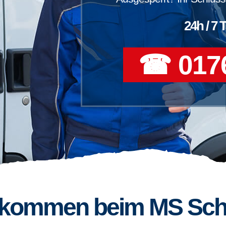
24h / 7 
☎ 0176
llkommen beim MS Sch