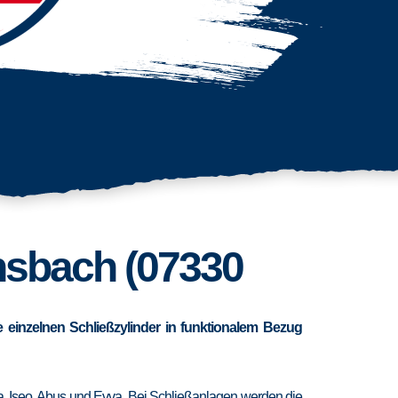
rnsbach (07330
 einzelnen Schließzylinder in funktionalem Bezug
ra, Iseo, Abus und Evva. Bei Schließanlagen werden die