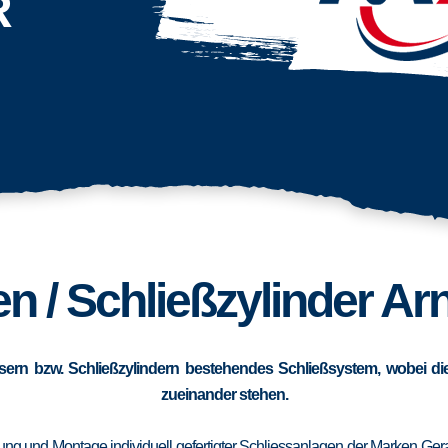
R
n / Schließzylinder A
sern bzw. Schließzylindern bestehendes Schließsystem, wobei die
zueinander stehen.
erung und Montage individuell gefertigter Schliessanlagen der Marken Ge