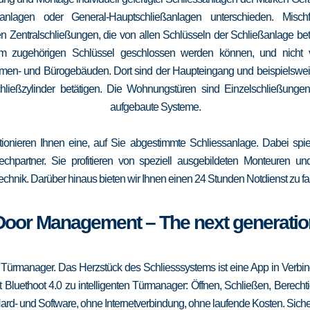
elanlagen oder General-Hauptschließanlagen unterschieden. Mis
n Zentralschließungen, die von allen Schlüsseln der Schließanlage b
 vom zugehörigen Schlüssel geschlossen werden können, und nicht
irmen- und Bürogebäuden. Dort sind der Haupteingang und beispielsweise
ließzylinder betätigen. Die Wohnungstüren sind Einzelschließungen
aufgebaute Systeme.
tionieren Ihnen eine, auf Sie abgestimmte Schliessanlage. Dabei spie
srechpartner. Sie profitieren von speziell ausgebildeten Monteuren u
echnik. Darüber hinaus bieten wir Ihnen einen 24 Stunden Notdienst zu fa
Door Management – The next generatio
 Türmanager. Das Herzstück des Schliesssystems ist eine App in Verbi
 Bluethoot 4.0 zu intelligenten Türmanager: Öffnen, Schließen, Berecht
ard- und Software, ohne Internetverbindung, ohne laufende Kosten. Sicher