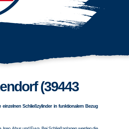
zendorf (39443
 einzelnen Schließzylinder in funktionalem Bezug
ra, Iseo, Abus und Evva. Bei Schließanlagen werden die