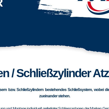
R
n / Schließzylinder At
sern bzw. Schließzylindern bestehendes Schließsystem, wobei die
zueinander stehen.
erung und Montage individuell gefertigter Schliessanlagen der Marken Ge