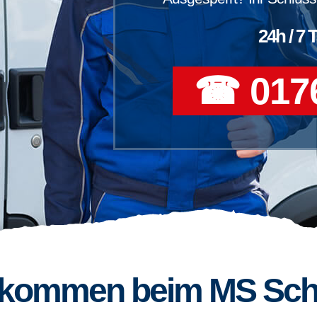
24h / 7 
☎ 0176
llkommen beim MS Sch