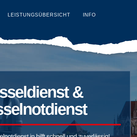
LEISTUNGSÜBERSICHT
INFO
sseldienst &
selnotdienst
notdienst in hilft schnell und zuverlässig!