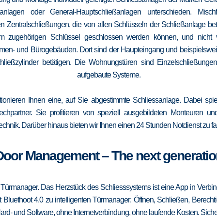
elanlagen oder General-Hauptschließanlagen unterschieden. Mis
n Zentralschließungen, die von allen Schlüsseln der Schließanlage b
 vom zugehörigen Schlüssel geschlossen werden können, und nicht
irmen- und Bürogebäuden. Dort sind der Haupteingang und beispielsweise
ließzylinder betätigen. Die Wohnungstüren sind Einzelschließungen
aufgebaute Systeme.
tionieren Ihnen eine, auf Sie abgestimmte Schliessanlage. Dabei spie
srechpartner. Sie profitieren von speziell ausgebildeten Monteuren u
echnik. Darüber hinaus bieten wir Ihnen einen 24 Stunden Notdienst zu fa
Door Management – The next generatio
 Türmanager. Das Herzstück des Schliesssystems ist eine App in Verbi
 Bluethoot 4.0 zu intelligenten Türmanager: Öffnen, Schließen, Berecht
ard- und Software, ohne Internetverbindung, ohne laufende Kosten. Sicher