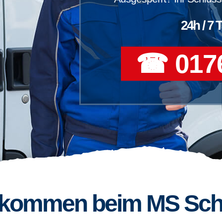
24h / 7 
☎ 0176
llkommen beim MS Sch