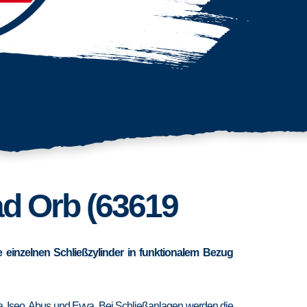
ad Orb (63619
 einzelnen Schließzylinder in funktionalem Bezug
ra, Iseo, Abus und Evva. Bei Schließanlagen werden die