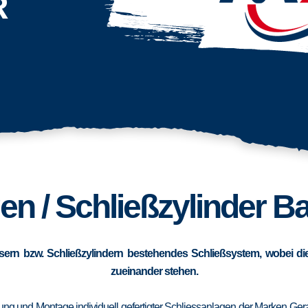
R
en / Schließzylinder B
sern bzw. Schließzylindern bestehendes Schließsystem, wobei die
zueinander stehen.
erung und Montage individuell gefertigter Schliessanlagen der Marken Ge