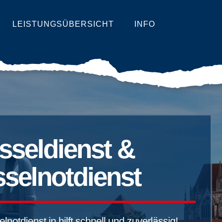
LEISTUNGSÜBERSICHT
INFO
sseldienst &
selnotdienst
notdienst in hilft schnell und zuverlässig!