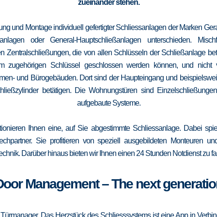
zueinander stehen.
erung und Montage individuell gefertigter Schliessanlagen der Marken Ge
elanlagen oder General-Hauptschließanlagen unterschieden. Mis
n Zentralschließungen, die von allen Schlüsseln der Schließanlage b
 vom zugehörigen Schlüssel geschlossen werden können, und nicht
irmen- und Bürogebäuden. Dort sind der Haupteingang und beispielsweise
ließzylinder betätigen. Die Wohnungstüren sind Einzelschließungen
aufgebaute Systeme.
tionieren Ihnen eine, auf Sie abgestimmte Schliessanlage. Dabei spie
srechpartner. Sie profitieren von speziell ausgebildeten Monteuren u
echnik. Darüber hinaus bieten wir Ihnen einen 24 Stunden Notdienst zu fa
Door Management – The next generatio
 Türmanager. Das Herzstück des Schliesssystems ist eine App in Verbi