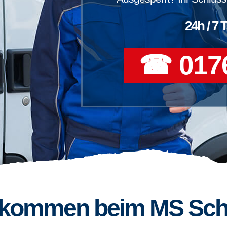
24h / 7 
☎ 0176
llkommen beim MS Sch