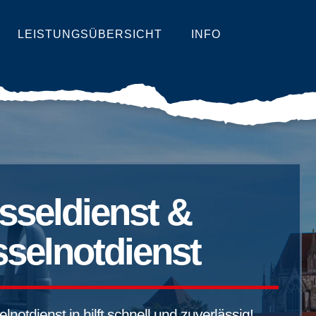
LEISTUNGSÜBERSICHT
INFO
sseldienst &
selnotdienst
notdienst in hilft schnell und zuverlässig!