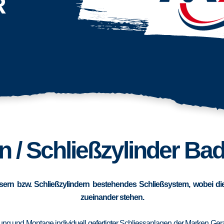
R
n / Schließzylinder Ba
sern bzw. Schließzylindern bestehendes Schließsystem, wobei die
zueinander stehen.
erung und Montage individuell gefertigter Schliessanlagen der Marken Ge