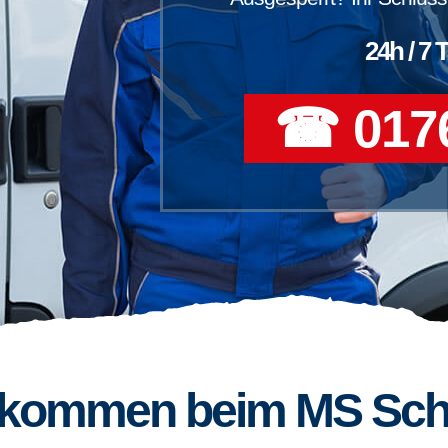
24h / 7 
☎ 0176
llkommen beim MS Sch