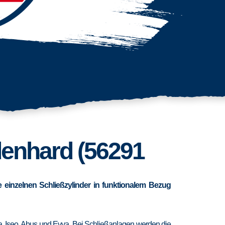
denhard (56291
 einzelnen Schließzylinder in funktionalem Bezug
ra, Iseo, Abus und Evva. Bei Schließanlagen werden die