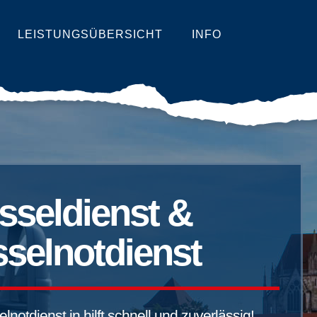
LEISTUNGSÜBERSICHT
INFO
sseldienst &
selnotdienst
notdienst in hilft schnell und zuverlässig!