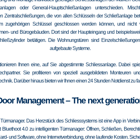
elanlagen oder General-Hauptschließanlagen unterschieden. Mis
n Zentralschließungen, die von allen Schlüsseln der Schließanlage b
 vom zugehörigen Schlüssel geschlossen werden können, und nicht
irmen- und Bürogebäuden. Dort sind der Haupteingang und beispielsweise
ließzylinder betätigen. Die Wohnungstüren sind Einzelschließungen
aufgebaute Systeme.
tionieren Ihnen eine, auf Sie abgestimmte Schliessanlage. Dabei spie
srechpartner. Sie profitieren von speziell ausgebildeten Monteuren u
echnik. Darüber hinaus bieten wir Ihnen einen 24 Stunden Notdienst zu fa
Door Management – The next generatio
 Türmanager. Das Herzstück des Schliesssystems ist eine App in Verbi
 Bluethoot 4.0 zu intelligenten Türmanager: Öffnen, Schließen, Berecht
ard- und Software, ohne Internetverbindung, ohne laufende Kosten. Sicher