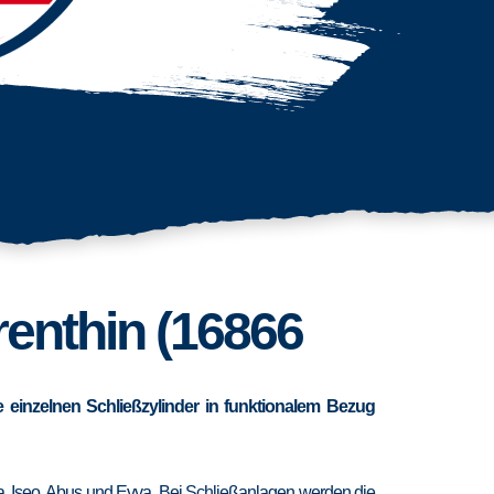
renthin (16866
 einzelnen Schließzylinder in funktionalem Bezug
ra, Iseo, Abus und Evva. Bei Schließanlagen werden die