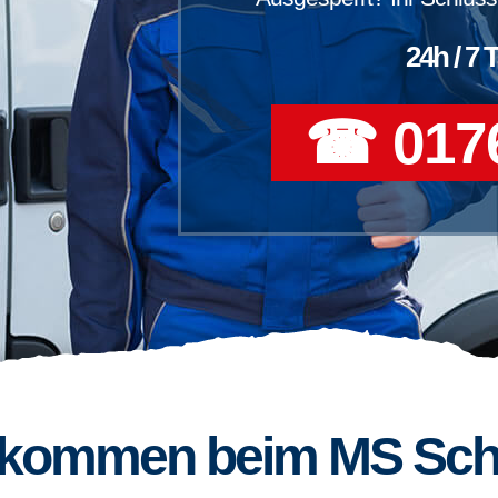
24h / 7 
☎ 0176
llkommen beim MS Sch