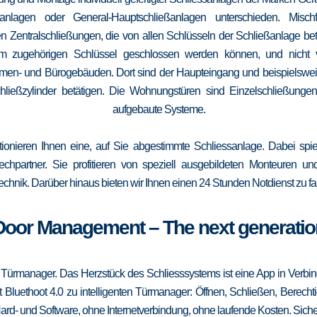
elanlagen oder General-Hauptschließanlagen unterschieden. Mis
n Zentralschließungen, die von allen Schlüsseln der Schließanlage b
 vom zugehörigen Schlüssel geschlossen werden können, und nicht
irmen- und Bürogebäuden. Dort sind der Haupteingang und beispielsweise
ließzylinder betätigen. Die Wohnungstüren sind Einzelschließungen
aufgebaute Systeme.
tionieren Ihnen eine, auf Sie abgestimmte Schliessanlage. Dabei spie
srechpartner. Sie profitieren von speziell ausgebildeten Monteuren u
echnik. Darüber hinaus bieten wir Ihnen einen 24 Stunden Notdienst zu fa
Door Management – The next generatio
 Türmanager. Das Herzstück des Schliesssystems ist eine App in Verbi
 Bluethoot 4.0 zu intelligenten Türmanager: Öffnen, Schließen, Berecht
ard- und Software, ohne Internetverbindung, ohne laufende Kosten. Sicher