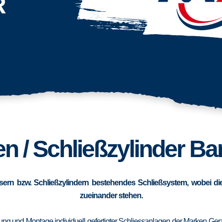
R
n / Schließzylinder Ba
sern bzw. Schließzylindern bestehendes Schließsystem, wobei die
zueinander stehen.
erung und Montage individuell gefertigter Schliessanlagen der Marken Ge