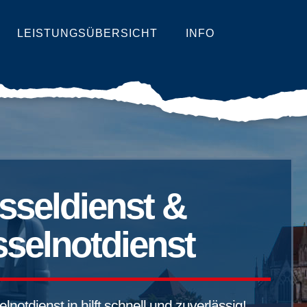
LEISTUNGSÜBERSICHT
INFO
sseldienst &
selnotdienst
notdienst in hilft schnell und zuverlässig!