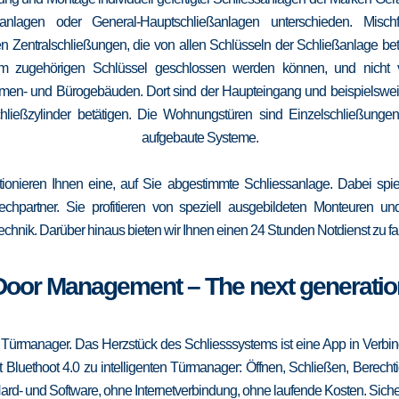
elanlagen oder General-Hauptschließanlagen unterschieden. Mis
n Zentralschließungen, die von allen Schlüsseln der Schließanlage b
 vom zugehörigen Schlüssel geschlossen werden können, und nicht
irmen- und Bürogebäuden. Dort sind der Haupteingang und beispielsweise
ließzylinder betätigen. Die Wohnungstüren sind Einzelschließungen
aufgebaute Systeme.
tionieren Ihnen eine, auf Sie abgestimmte Schliessanlage. Dabei spie
srechpartner. Sie profitieren von speziell ausgebildeten Monteuren u
echnik. Darüber hinaus bieten wir Ihnen einen 24 Stunden Notdienst zu fa
Door Management – The next generatio
 Türmanager. Das Herzstück des Schliesssystems ist eine App in Verbi
 Bluethoot 4.0 zu intelligenten Türmanager: Öffnen, Schließen, Berecht
ard- und Software, ohne Internetverbindung, ohne laufende Kosten. Sicher