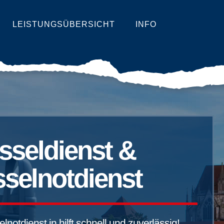
LEISTUNGSÜBERSICHT
INFO
sseldienst &
selnotdienst
notdienst in hilft schnell und zuverlässig!