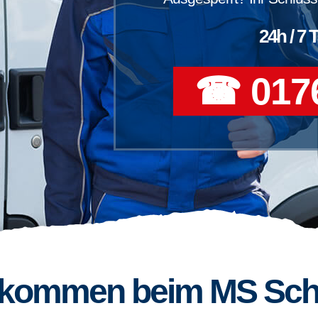
24h / 7 
☎ 0176
llkommen beim MS Sch