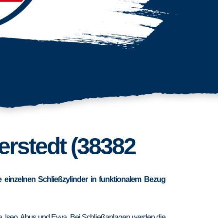
erstedt (38382
 einzelnen Schließzylinder in funktionalem Bezug
ra, Iseo, Abus und Evva. Bei Schließanlagen werden die