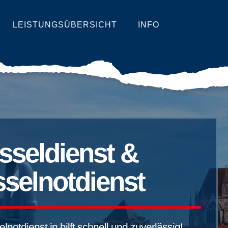
LEISTUNGSÜBERSICHT
INFO
sseldienst &
selnotdienst
notdienst in hilft schnell und zuverlässig!