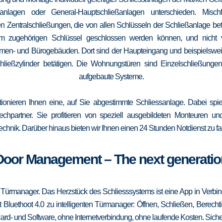
elanlagen oder General-Hauptschließanlagen unterschieden. Mis
n Zentralschließungen, die von allen Schlüsseln der Schließanlage b
 vom zugehörigen Schlüssel geschlossen werden können, und nicht
irmen- und Bürogebäuden. Dort sind der Haupteingang und beispielsweise
ließzylinder betätigen. Die Wohnungstüren sind Einzelschließungen
aufgebaute Systeme.
tionieren Ihnen eine, auf Sie abgestimmte Schliessanlage. Dabei spie
srechpartner. Sie profitieren von speziell ausgebildeten Monteuren u
echnik. Darüber hinaus bieten wir Ihnen einen 24 Stunden Notdienst zu fa
Door Management – The next generatio
 Türmanager. Das Herzstück des Schliesssystems ist eine App in Verbi
 Bluethoot 4.0 zu intelligenten Türmanager: Öffnen, Schließen, Berecht
ard- und Software, ohne Internetverbindung, ohne laufende Kosten. Sicher