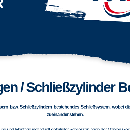
R
en / Schließzylinder 
sern bzw. Schließzylindern bestehendes Schließsystem, wobei die
zueinander stehen.
erung und Montage individuell gefertigter Schliessanlagen der Marken Ge