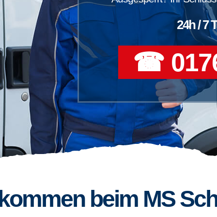
24h / 7 
☎ 0176
llkommen beim MS Sch