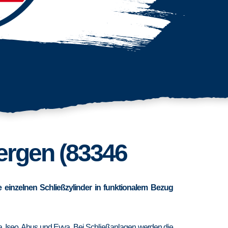
Bergen (83346
 einzelnen Schließzylinder in funktionalem Bezug
ra, Iseo, Abus und Evva. Bei Schließanlagen werden die