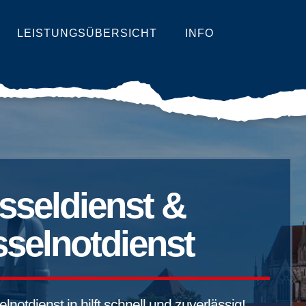
LEISTUNGSÜBERSICHT
INFO
sseldienst &
selnotdienst
notdienst in hilft schnell und zuverlässig!