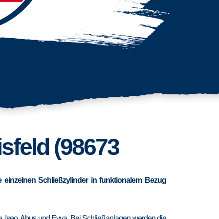
isfeld (98673
 einzelnen Schließzylinder in funktionalem Bezug
ra, Iseo, Abus und Evva. Bei Schließanlagen werden die