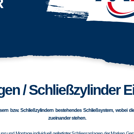
R
en / Schließzylinder E
sern bzw. Schließzylindern bestehendes Schließsystem, wobei die
zueinander stehen.
erung und Montage individuell gefertigter Schliessanlagen der Marken Ge