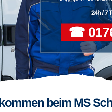
24h / 7 
☎ 0176
llkommen beim MS Sch