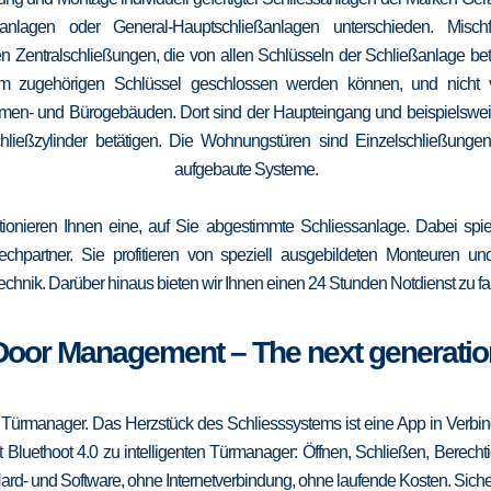
elanlagen oder General-Hauptschließanlagen unterschieden. Mis
n Zentralschließungen, die von allen Schlüsseln der Schließanlage b
 vom zugehörigen Schlüssel geschlossen werden können, und nicht
irmen- und Bürogebäuden. Dort sind der Haupteingang und beispielsweise
ließzylinder betätigen. Die Wohnungstüren sind Einzelschließungen
aufgebaute Systeme.
tionieren Ihnen eine, auf Sie abgestimmte Schliessanlage. Dabei spie
srechpartner. Sie profitieren von speziell ausgebildeten Monteuren u
echnik. Darüber hinaus bieten wir Ihnen einen 24 Stunden Notdienst zu fa
Door Management – The next generatio
 Türmanager. Das Herzstück des Schliesssystems ist eine App in Verbi
 Bluethoot 4.0 zu intelligenten Türmanager: Öffnen, Schließen, Berecht
ard- und Software, ohne Internetverbindung, ohne laufende Kosten. Sicher