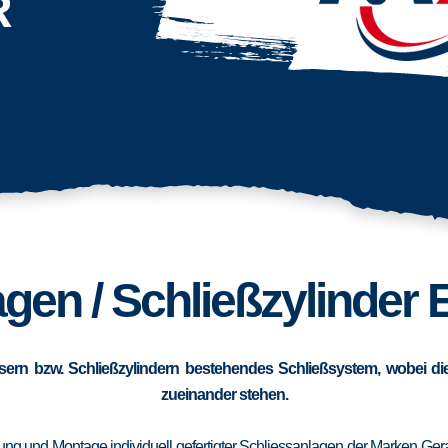
R
gen / Schließzylinder E
sern bzw. Schließzylindern bestehendes Schließsystem, wobei die
zueinander stehen.
erung und Montage individuell gefertigter Schliessanlagen der Marken Ge