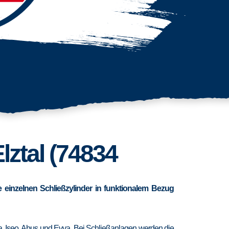
lztal (74834
 einzelnen Schließzylinder in funktionalem Bezug
ra, Iseo, Abus und Evva. Bei Schließanlagen werden die