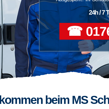
24h / 7 
☎ 0176
llkommen beim MS Sch