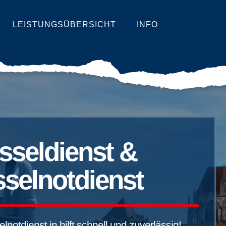
LEISTUNGSÜBERSICHT
INFO
sseldienst &
selnotdienst
notdienst in hilft schnell und zuverlässig!