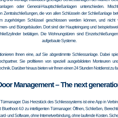
elanlagen oder General-Hauptschließanlagen unterschieden. Mis
n Zentralschließungen, die von allen Schlüsseln der Schließanlage b
 vom zugehörigen Schlüssel geschlossen werden können, und nicht
irmen- und Bürogebäuden. Dort sind der Haupteingang und beispielsweise
ließzylinder betätigen. Die Wohnungstüren sind Einzelschließungen
aufgebaute Systeme.
tionieren Ihnen eine, auf Sie abgestimmte Schliessanlage. Dabei spie
srechpartner. Sie profitieren von speziell ausgebildeten Monteuren u
echnik. Darüber hinaus bieten wir Ihnen einen 24 Stunden Notdienst zu fa
Door Management – The next generatio
 Türmanager. Das Herzstück des Schliesssystems ist eine App in Verbi
 Bluethoot 4.0 zu intelligenten Türmanager: Öffnen, Schließen, Berecht
ard- und Software, ohne Internetverbindung, ohne laufende Kosten. Sicher