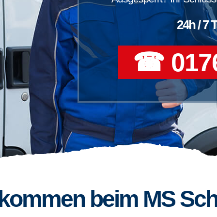
24h / 7 
☎ 0176
llkommen beim MS Sch