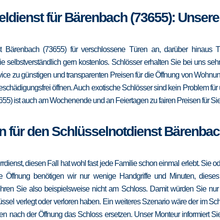
eldienst für Bärenbach (73655): Unser
t Bärenbach (73655) für verschlossene Türen an, darüber hinaus Tr
e selbstverständlich gern kostenlos. Schlösser erhalten Sie bei uns se
vice zu günstigen und transparenten Preisen für die Öffnung von Wohnu
eschädigungsfrei öffnen. Auch exotische Schlösser sind kein Problem fü
655) ist auch am Wochenende und an Feiertagen zu fairen Preisen für Sie
n für den Schlüsselnotdienst Bärenbac
errdienst, diesen Fall hat wohl fast jede Familie schon einmal erlebt. Sie
die Öffnung benötigen wir nur wenige Handgriffe und Minuten, dieses
ohren Sie also beispielsweise nicht am Schloss. Damit würden Sie nu
ssel verlegt oder verloren haben. Ein weiteres Szenario wäre der im Sc
en nach der Öffnung das Schloss ersetzen. Unser Monteur informiert Sie