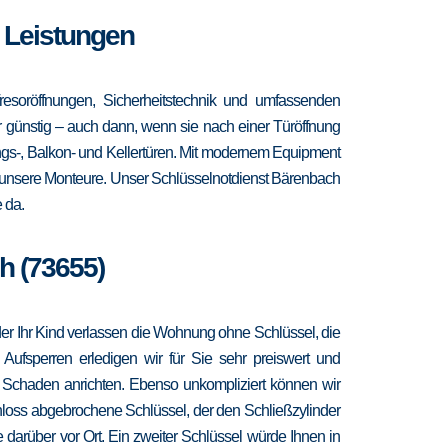
e Leistungen
esoröffnungen, Sicherheitstechnik und umfassenden
hr günstig – auch dann, wenn sie nach einer Türöffnung
ngs-, Balkon- und Kellertüren. Mit modernem Equipment
r unsere Monteure. Unser Schlüsselnotdienst Bärenbach
 da.
h (73655)
 oder Ihr Kind verlassen die Wohnung ohne Schlüssel, die
 Aufsperren erledigen wir für Sie sehr preiswert und
r Schaden anrichten. Ebenso unkompliziert können wir
hloss abgebrochene Schlüssel, der den Schließzylinder
 darüber vor Ort. Ein zweiter Schlüssel würde Ihnen in