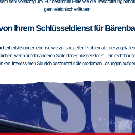
ern sehr vorsichtig um. Für bestimmte Fälle wie die Tresoröffnung benötig
gern telefonisch erläutern.
von Ihrem Schlüsseldienst für Bärenba
cherheitslösungen ebenso wie zur speziellen Problematik der zugefallenen
ichen, wenn auf der anderen Seite der Schlüssel steckt – ein recht häufig
ken, interessieren Sie sich bestimmt für die modernen Lösungen auf de