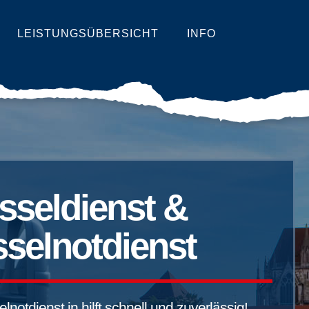
LEISTUNGSÜBERSICHT
INFO
sseldienst &
selnotdienst
notdienst in hilft schnell und zuverlässig!