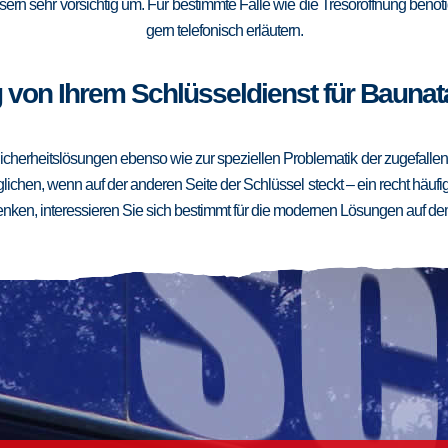
ern sehr vorsichtig um. Für bestimmte Fälle wie die Tresoröffnung benötig
gern telefonisch erläutern.
 von Ihrem Schlüsseldienst für Baunata
cherheitslösungen ebenso wie zur speziellen Problematik der zugefallenen
ichen, wenn auf der anderen Seite der Schlüssel steckt – ein recht häufig
ken, interessieren Sie sich bestimmt für die modernen Lösungen auf de