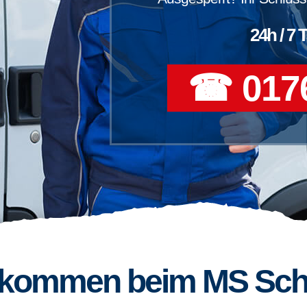
24h / 7 
☎ 0176
llkommen beim MS Sch