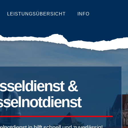
LEISTUNGSÜBERSICHT
INFO
sseldienst &
selnotdienst
notdienst in hilft schnell und zuverlässig!