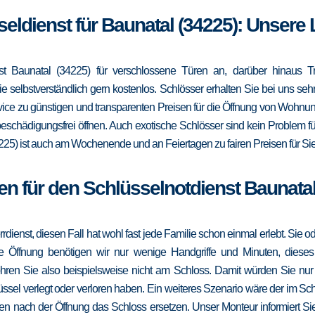
seldienst für Baunatal (34225): Unsere
t Baunatal (34225) für verschlossene Türen an, darüber hinaus Tr
e selbstverständlich gern kostenlos. Schlösser erhalten Sie bei uns se
vice zu günstigen und transparenten Preisen für die Öffnung von Wohnu
eschädigungsfrei öffnen. Auch exotische Schlösser sind kein Problem f
225) ist auch am Wochenende und an Feiertagen zu fairen Preisen für Sie
en für den Schlüsselnotdienst Baunatal
errdienst, diesen Fall hat wohl fast jede Familie schon einmal erlebt. Sie
die Öffnung benötigen wir nur wenige Handgriffe und Minuten, dieses
ohren Sie also beispielsweise nicht am Schloss. Damit würden Sie nu
ssel verlegt oder verloren haben. Ein weiteres Szenario wäre der im Sc
en nach der Öffnung das Schloss ersetzen. Unser Monteur informiert Sie