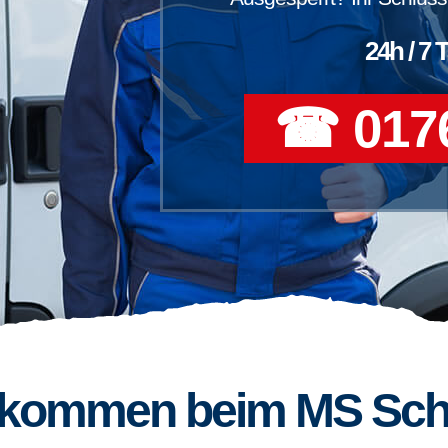
24h / 7 
☎ 0176
llkommen beim MS Sch