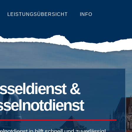
LEISTUNGSÜBERSICHT
INFO
sseldienst &
selnotdienst
notdienst in hilft schnell und zuverlässig!