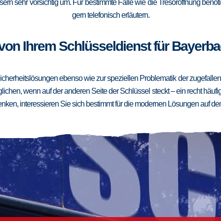
ern sehr vorsichtig um. Für bestimmte Fälle wie die Tresoröffnung benötig
gern telefonisch erläutern.
von Ihrem Schlüsseldienst für Bayerba
cherheitslösungen ebenso wie zur speziellen Problematik der zugefallenen
ichen, wenn auf der anderen Seite der Schlüssel steckt – ein recht häufig
ken, interessieren Sie sich bestimmt für die modernen Lösungen auf de