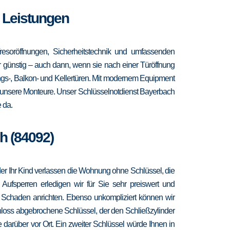
e Leistungen
esoröffnungen, Sicherheitstechnik und umfassenden
hr günstig – auch dann, wenn sie nach einer Türöffnung
ngs-, Balkon- und Kellertüren. Mit modernem Equipment
r unsere Monteure. Unser Schlüsselnotdienst Bayerbach
 da.
h (84092)
 oder Ihr Kind verlassen die Wohnung ohne Schlüssel, die
 Aufsperren erledigen wir für Sie sehr preiswert und
r Schaden anrichten. Ebenso unkompliziert können wir
hloss abgebrochene Schlüssel, der den Schließzylinder
 darüber vor Ort. Ein zweiter Schlüssel würde Ihnen in