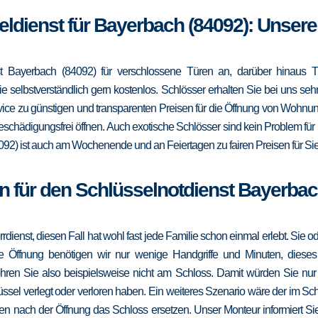
eldienst für Bayerbach (84092): Unser
t Bayerbach (84092) für verschlossene Türen an, darüber hinaus Tr
e selbstverständlich gern kostenlos. Schlösser erhalten Sie bei uns se
vice zu günstigen und transparenten Preisen für die Öffnung von Wohnu
eschädigungsfrei öffnen. Auch exotische Schlösser sind kein Problem fü
092) ist auch am Wochenende und an Feiertagen zu fairen Preisen für Sie
n für den Schlüsselnotdienst Bayerbac
errdienst, diesen Fall hat wohl fast jede Familie schon einmal erlebt. Sie
die Öffnung benötigen wir nur wenige Handgriffe und Minuten, dieses
ohren Sie also beispielsweise nicht am Schloss. Damit würden Sie nu
ssel verlegt oder verloren haben. Ein weiteres Szenario wäre der im Sc
en nach der Öffnung das Schloss ersetzen. Unser Monteur informiert Sie