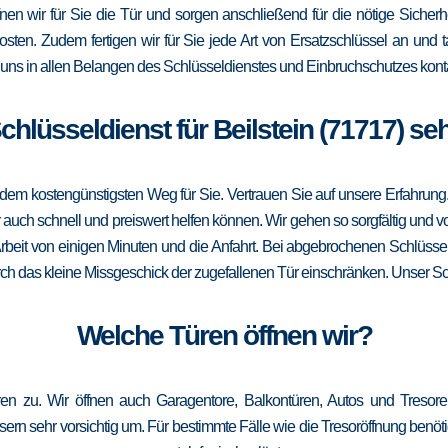
ffnen wir für Sie die Tür und sorgen anschließend für die nötige Sicherhe
Kosten. Zudem fertigen wir für Sie jede Art von Ersatzschlüssel an un
uns in allen Belangen des Schlüsseldienstes und Einbruchschutzes konta
Schlüsseldienst für Beilstein (71717) se
m kostengünstigsten Weg für Sie. Vertrauen Sie auf unsere Erfahrung. Die
ch schnell und preiswert helfen können. Wir gehen so sorgfältig und vor
rbeit von einigen Minuten und die Anfahrt. Bei abgebrochenen Schlüssel
urch das kleine Missgeschick der zugefallenen Tür einschränken. Unser Schl
Welche Türen öffnen wir?
üren zu. Wir öffnen auch Garagentore, Balkontüren, Autos und Treso
ern sehr vorsichtig um. Für bestimmte Fälle wie die Tresoröffnung benötig