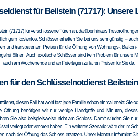
seldienst für Beilstein (71717): Unsere
lstein (71717) für verschlossene Türen an, darüber hinaus Tresoröffnung
lich gern kostenlos. Schlösser erhalten Sie bei uns sehr günstig – au
gen und transparenten Preisen für die Öffnung von Wohnungs-, Balkon
frei öffnen. Auch exotische Schlösser sind kein Problem für unsere Mo
auch am Wochenende und an Feiertagen zu fairen Preisen für Sie da.
en für den Schlüsselnotdienst Beilstein
errdienst, diesen Fall hat wohl fast jede Familie schon einmal erlebt. Sie
die Öffnung benötigen wir nur wenige Handgriffe und Minuten, dieses
ohren Sie also beispielsweise nicht am Schloss. Damit würden Sie nu
ssel verlegt oder verloren haben. Ein weiteres Szenario wäre der im Sc
en nach der Öffnung das Schloss ersetzen. Unser Monteur informiert Sie