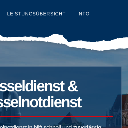
LEISTUNGSÜBERSICHT
INFO
sseldienst &
selnotdienst
notdienst in hilft schnell und zuverlässig!