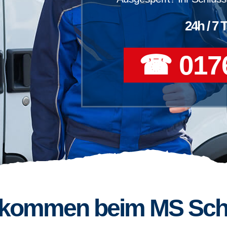
24h / 7 
☎ 0176
llkommen beim MS Sch