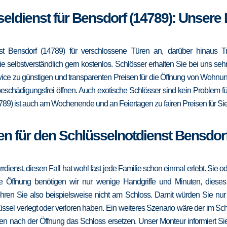
seldienst für Bensdorf (14789): Unsere
t Bensdorf (14789) für verschlossene Türen an, darüber hinaus Tr
e selbstverständlich gern kostenlos. Schlösser erhalten Sie bei uns se
vice zu günstigen und transparenten Preisen für die Öffnung von Wohnu
eschädigungsfrei öffnen. Auch exotische Schlösser sind kein Problem f
789) ist auch am Wochenende und an Feiertagen zu fairen Preisen für Sie
en für den Schlüsselnotdienst Bensdorf
errdienst, diesen Fall hat wohl fast jede Familie schon einmal erlebt. Sie
die Öffnung benötigen wir nur wenige Handgriffe und Minuten, dieses
ohren Sie also beispielsweise nicht am Schloss. Damit würden Sie nu
ssel verlegt oder verloren haben. Ein weiteres Szenario wäre der im Sc
en nach der Öffnung das Schloss ersetzen. Unser Monteur informiert Sie