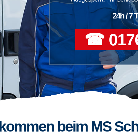
24h / 7 
☎ 0176
llkommen beim MS Sch