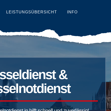
LEISTUNGSÜBERSICHT
INFO
sseldienst &
selnotdienst
notdienst in hilft schnell und zuverlässig!