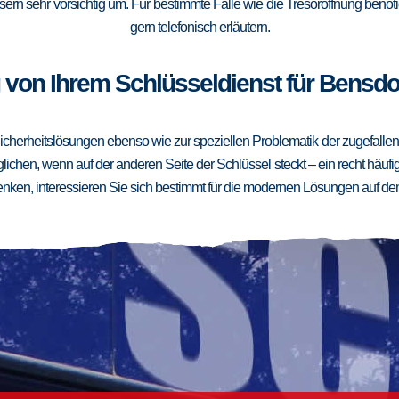
ern sehr vorsichtig um. Für bestimmte Fälle wie die Tresoröffnung benötig
gern telefonisch erläutern.
 von Ihrem Schlüsseldienst für Bensdor
cherheitslösungen ebenso wie zur speziellen Problematik der zugefallenen
ichen, wenn auf der anderen Seite der Schlüssel steckt – ein recht häufig
ken, interessieren Sie sich bestimmt für die modernen Lösungen auf de