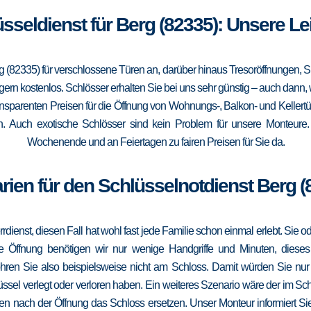
üsseldienst für Berg (82335): Unsere L
g (82335) für verschlossene Türen an, darüber hinaus Tresoröffnungen,
 gern kostenlos. Schlösser erhalten Sie bei uns sehr günstig – auch dann
ransparenten Preisen für die Öffnung von Wohnungs-, Balkon- und Keller
n. Auch exotische Schlösser sind kein Problem für unsere Monteure
Wochenende und an Feiertagen zu fairen Preisen für Sie da.
rien für den Schlüsselnotdienst Berg (
errdienst, diesen Fall hat wohl fast jede Familie schon einmal erlebt. Sie
die Öffnung benötigen wir nur wenige Handgriffe und Minuten, dieses
ohren Sie also beispielsweise nicht am Schloss. Damit würden Sie nu
ssel verlegt oder verloren haben. Ein weiteres Szenario wäre der im Sc
en nach der Öffnung das Schloss ersetzen. Unser Monteur informiert Sie