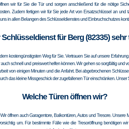
öffnen wir für Sie die Tür und sorgen anschließend für die nötige Sich
Kosten. Zudem fertigen wir für Sie jede Art von Ersatzschlüssel an un
uns in allen Belangen des Schlüsseldienstes und Einbruchschutzes konta
r Schlüsseldienst für Berg (82335) sehr
m kostengünstigsten Weg für Sie. Vertrauen Sie auf unsere Erfahrung. Die
ch schnell und preiswert helfen können. Wir gehen so sorgfältig und vor
rbeit von einigen Minuten und die Anfahrt. Bei abgebrochenen Schlüssel
 durch das kleine Missgeschick der zugefallenen Tür einschränken. Unser S
Welche Türen öffnen wir?
 Wir öffnen auch Garagentore, Balkontüren, Autos und Tresore. Unsere 
sichtig um. Für bestimmte Fälle wie die Tresoröffnung benötigen wir 