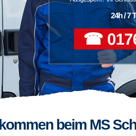
24h / 7 
☎ 0176
llkommen beim MS Sch