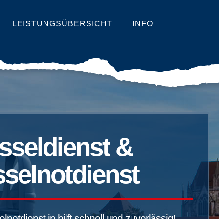
LEISTUNGSÜBERSICHT
INFO
sseldienst &
selnotdienst
notdienst in hilft schnell und zuverlässig!