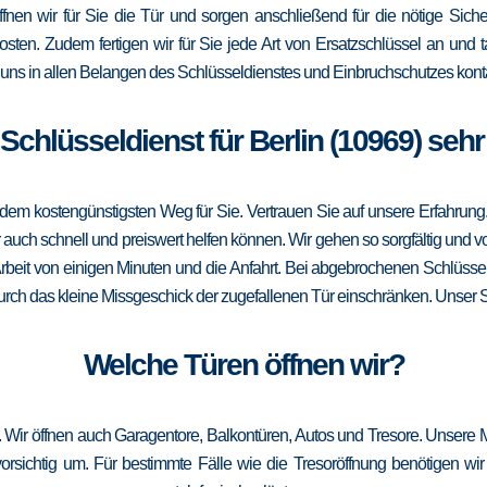
öffnen wir für Sie die Tür und sorgen anschließend für die nötige Sicher
Kosten. Zudem fertigen wir für Sie jede Art von Ersatzschlüssel an un
uns in allen Belangen des Schlüsseldienstes und Einbruchschutzes konta
r Schlüsseldienst für Berlin (10969) sehr
m kostengünstigsten Weg für Sie. Vertrauen Sie auf unsere Erfahrung. Die
ch schnell und preiswert helfen können. Wir gehen so sorgfältig und vor
rbeit von einigen Minuten und die Anfahrt. Bei abgebrochenen Schlüssel
 durch das kleine Missgeschick der zugefallenen Tür einschränken. Unser Sch
Welche Türen öffnen wir?
u. Wir öffnen auch Garagentore, Balkontüren, Autos und Tresore. Unsere 
sichtig um. Für bestimmte Fälle wie die Tresoröffnung benötigen wir 