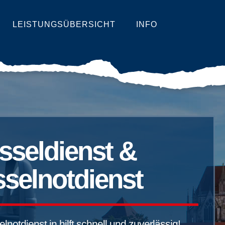
LEISTUNGSÜBERSICHT
INFO
sseldienst &
selnotdienst
notdienst in hilft schnell und zuverlässig!