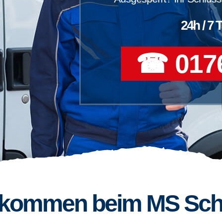
24h / 7 
☎ 0176
llkommen beim MS Sch