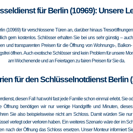
sseldienst für Berlin (10969): Unsere 
rlin (10969) für verschlossene Türen an, darüber hinaus Tresoröffnunge
lich gern kostenlos. Schlösser erhalten Sie bei uns sehr günstig – au
gen und transparenten Preisen für die Öffnung von Wohnungs-, Balkon
frei öffnen. Auch exotische Schlösser sind kein Problem für unsere Mont
am Wochenende und an Feiertagen zu fairen Preisen für Sie da.
ien für den Schlüsselnotdienst Berlin 
errdienst, diesen Fall hat wohl fast jede Familie schon einmal erlebt. Sie
die Öffnung benötigen wir nur wenige Handgriffe und Minuten, dieses
ohren Sie also beispielsweise nicht am Schloss. Damit würden Sie nu
ssel verlegt oder verloren haben. Ein weiteres Szenario wäre der im Sc
en nach der Öffnung das Schloss ersetzen. Unser Monteur informiert Sie