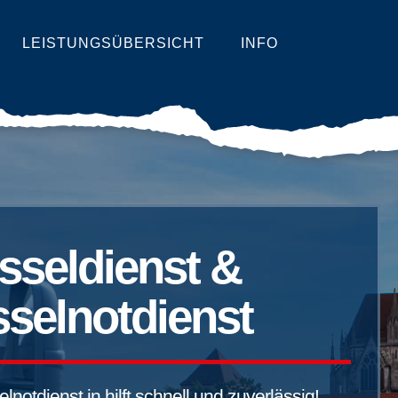
LEISTUNGSÜBERSICHT
INFO
sseldienst &
selnotdienst
notdienst in hilft schnell und zuverlässig!