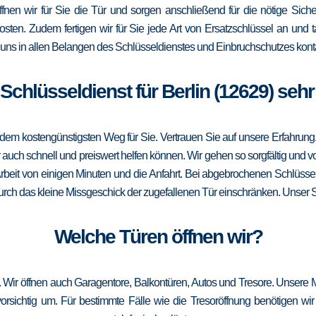
öffnen wir für Sie die Tür und sorgen anschließend für die nötige Sicher
Kosten. Zudem fertigen wir für Sie jede Art von Ersatzschlüssel an un
uns in allen Belangen des Schlüsseldienstes und Einbruchschutzes konta
r Schlüsseldienst für Berlin (12629) sehr
m kostengünstigsten Weg für Sie. Vertrauen Sie auf unsere Erfahrung. Die
ch schnell und preiswert helfen können. Wir gehen so sorgfältig und vor
rbeit von einigen Minuten und die Anfahrt. Bei abgebrochenen Schlüssel
 durch das kleine Missgeschick der zugefallenen Tür einschränken. Unser Sch
Welche Türen öffnen wir?
u. Wir öffnen auch Garagentore, Balkontüren, Autos und Tresore. Unsere 
sichtig um. Für bestimmte Fälle wie die Tresoröffnung benötigen wir 