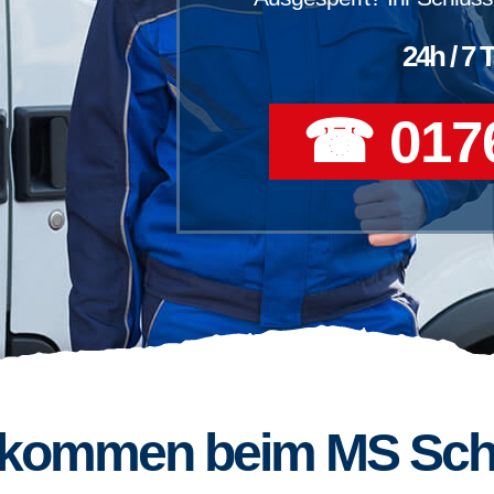
24h / 7 
☎ 0176
llkommen beim MS Sch