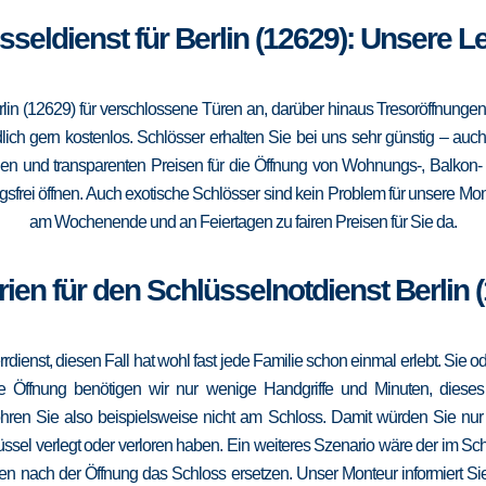
sseldienst für Berlin (12629): Unsere 
rlin (12629) für verschlossene Türen an, darüber hinaus Tresoröffnunge
lich gern kostenlos. Schlösser erhalten Sie bei uns sehr günstig – au
gen und transparenten Preisen für die Öffnung von Wohnungs-, Balkon
frei öffnen. Auch exotische Schlösser sind kein Problem für unsere Mont
am Wochenende und an Feiertagen zu fairen Preisen für Sie da.
ien für den Schlüsselnotdienst Berlin 
errdienst, diesen Fall hat wohl fast jede Familie schon einmal erlebt. Sie
die Öffnung benötigen wir nur wenige Handgriffe und Minuten, dieses
ohren Sie also beispielsweise nicht am Schloss. Damit würden Sie nu
ssel verlegt oder verloren haben. Ein weiteres Szenario wäre der im Sc
en nach der Öffnung das Schloss ersetzen. Unser Monteur informiert Sie