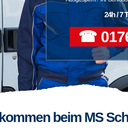
24h / 7 
☎ 0176
llkommen beim MS Sch