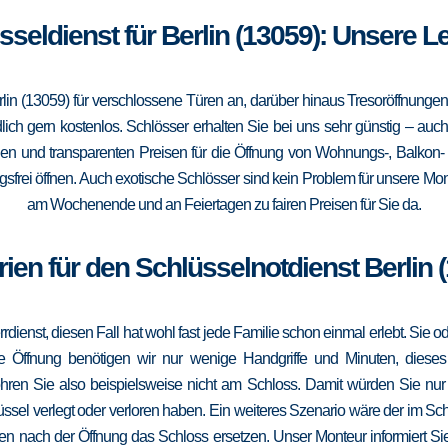
sseldienst für Berlin (13059): Unsere 
rlin (13059) für verschlossene Türen an, darüber hinaus Tresoröffnunge
lich gern kostenlos. Schlösser erhalten Sie bei uns sehr günstig – au
gen und transparenten Preisen für die Öffnung von Wohnungs-, Balkon
frei öffnen. Auch exotische Schlösser sind kein Problem für unsere Mont
am Wochenende und an Feiertagen zu fairen Preisen für Sie da.
ien für den Schlüsselnotdienst Berlin 
errdienst, diesen Fall hat wohl fast jede Familie schon einmal erlebt. Sie
die Öffnung benötigen wir nur wenige Handgriffe und Minuten, dieses
ohren Sie also beispielsweise nicht am Schloss. Damit würden Sie nu
ssel verlegt oder verloren haben. Ein weiteres Szenario wäre der im Sc
en nach der Öffnung das Schloss ersetzen. Unser Monteur informiert Sie