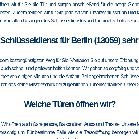
öffnen wir für Sie die Tür und sorgen anschließend für die nötige Sicher
Kosten. Zudem fertigen wir für Sie jede Art von Ersatzschlüssel an un
uns in allen Belangen des Schlüsseldienstes und Einbruchschutzes konta
r Schlüsseldienst für Berlin (13059) sehr
m kostengünstigsten Weg für Sie. Vertrauen Sie auf unsere Erfahrung. Die
ch schnell und preiswert helfen können. Wir gehen so sorgfältig und vor
rbeit von einigen Minuten und die Anfahrt. Bei abgebrochenen Schlüssel
 durch das kleine Missgeschick der zugefallenen Tür einschränken. Unser Sch
Welche Türen öffnen wir?
u. Wir öffnen auch Garagentore, Balkontüren, Autos und Tresore. Unsere 
sichtig um. Für bestimmte Fälle wie die Tresoröffnung benötigen wir 