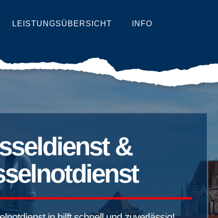
LEISTUNGSÜBERSICHT
INFO
sseldienst &
selnotdienst
notdienst in hilft schnell und zuverlässig!