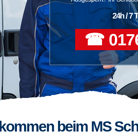
24h / 7 
☎ 0176
llkommen beim MS Sch