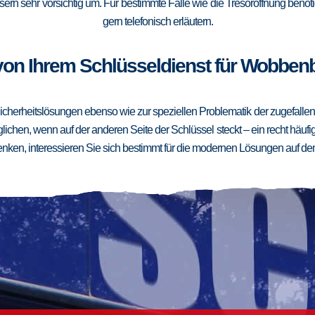
ern sehr vorsichtig um. Für bestimmte Fälle wie die Tresoröffnung benötig
gern telefonisch erläutern.
on Ihrem Schlüsseldienst für Wobbenb
cherheitslösungen ebenso wie zur speziellen Problematik der zugefallenen
ichen, wenn auf der anderen Seite der Schlüssel steckt – ein recht häufig
ken, interessieren Sie sich bestimmt für die modernen Lösungen auf de