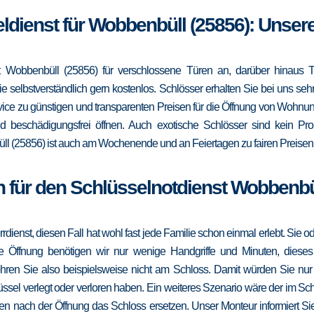
eldienst für Wobbenbüll (25856): Unser
 Wobbenbüll (25856) für verschlossene Türen an, darüber hinaus T
e selbstverständlich gern kostenlos. Schlösser erhalten Sie bei uns se
vice zu günstigen und transparenten Preisen für die Öffnung von Wohnu
d beschädigungsfrei öffnen. Auch exotische Schlösser sind kein Pro
l (25856) ist auch am Wochenende und an Feiertagen zu fairen Preisen f
 für den Schlüsselnotdienst Wobbenbü
errdienst, diesen Fall hat wohl fast jede Familie schon einmal erlebt. Sie
die Öffnung benötigen wir nur wenige Handgriffe und Minuten, dieses
ohren Sie also beispielsweise nicht am Schloss. Damit würden Sie nu
ssel verlegt oder verloren haben. Ein weiteres Szenario wäre der im Sc
en nach der Öffnung das Schloss ersetzen. Unser Monteur informiert Sie