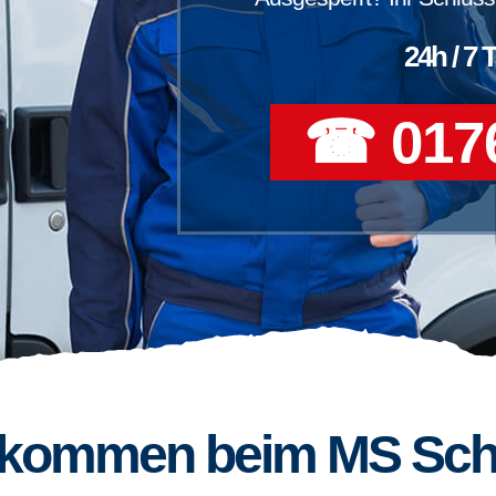
24h / 7 
☎ 0176
llkommen beim MS Sch