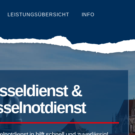
LEISTUNGSÜBERSICHT
INFO
sseldienst &
selnotdienst
notdienst in hilft schnell und zuverlässig!