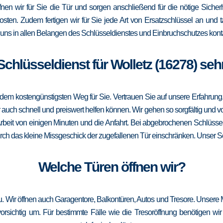
ffnen wir für Sie die Tür und sorgen anschließend für die nötige Sicher
Kosten. Zudem fertigen wir für Sie jede Art von Ersatzschlüssel an un
uns in allen Belangen des Schlüsseldienstes und Einbruchschutzes konta
 Schlüsseldienst für Wolletz (16278) seh
m kostengünstigsten Weg für Sie. Vertrauen Sie auf unsere Erfahrung. Die
ch schnell und preiswert helfen können. Wir gehen so sorgfältig und vor
rbeit von einigen Minuten und die Anfahrt. Bei abgebrochenen Schlüssel
durch das kleine Missgeschick der zugefallenen Tür einschränken. Unser Sch
Welche Türen öffnen wir?
zu. Wir öffnen auch Garagentore, Balkontüren, Autos und Tresore. Unsere 
sichtig um. Für bestimmte Fälle wie die Tresoröffnung benötigen wir 