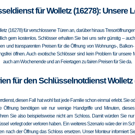
sseldienst für Wolletz (16278): Unsere 
letz (16278) für verschlossene Türen an, darüber hinaus Tresoröffnung
lich gern kostenlos. Schlösser erhalten Sie bei uns sehr günstig – au
gen und transparenten Preisen für die Öffnung von Wohnungs-, Balkon
sfrei öffnen. Auch exotische Schlösser sind kein Problem für unsere M
auch am Wochenende und an Feiertagen zu fairen Preisen für Sie da.
ien für den Schlüsselnotdienst Wolletz 
errdienst, diesen Fall hat wohl fast jede Familie schon einmal erlebt. Sie
die Öffnung benötigen wir nur wenige Handgriffe und Minuten, dieses
ohren Sie also beispielsweise nicht am Schloss. Damit würden Sie nu
ssel verlegt oder verloren haben. Ein weiteres Szenario wäre der im Sc
en nach der Öffnung das Schloss ersetzen. Unser Monteur informiert Sie