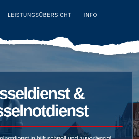
LEISTUNGSÜBERSICHT
INFO
sseldienst &
selnotdienst
notdienst in hilft schnell und zuverlässig!