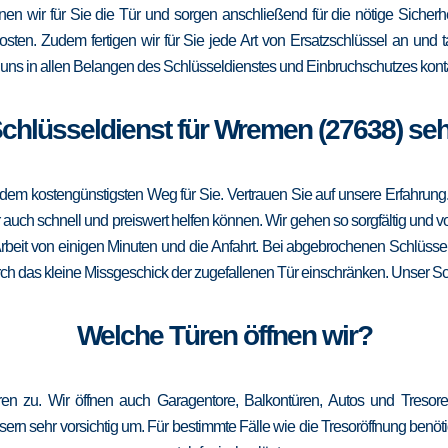
öffnen wir für Sie die Tür und sorgen anschließend für die nötige Sicher
Kosten. Zudem fertigen wir für Sie jede Art von Ersatzschlüssel an un
uns in allen Belangen des Schlüsseldienstes und Einbruchschutzes konta
 Schlüsseldienst für Wremen (27638) seh
m kostengünstigsten Weg für Sie. Vertrauen Sie auf unsere Erfahrung. Die
ch schnell und preiswert helfen können. Wir gehen so sorgfältig und vor
rbeit von einigen Minuten und die Anfahrt. Bei abgebrochenen Schlüssel
durch das kleine Missgeschick der zugefallenen Tür einschränken. Unser Sc
Welche Türen öffnen wir?
en zu. Wir öffnen auch Garagentore, Balkontüren, Autos und Tresor
ern sehr vorsichtig um. Für bestimmte Fälle wie die Tresoröffnung benötig