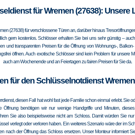
sseldienst für Wremen (27638): Unsere 
emen (27638) für verschlossene Türen an, darüber hinaus Tresoröffnunge
lich gern kostenlos. Schlösser erhalten Sie bei uns sehr günstig – au
gen und transparenten Preisen für die Öffnung von Wohnungs-, Balkon
sfrei öffnen. Auch exotische Schlösser sind kein Problem für unsere 
auch am Wochenende und an Feiertagen zu fairen Preisen für Sie da.
en für den Schlüsselnotdienst Wremen
errdienst, diesen Fall hat wohl fast jede Familie schon einmal erlebt. Sie
die Öffnung benötigen wir nur wenige Handgriffe und Minuten, dieses
ohren Sie also beispielsweise nicht am Schloss. Damit würden Sie nu
ssel verlegt oder verloren haben. Ein weiteres Szenario wäre der im Sc
en nach der Öffnung das Schloss ersetzen. Unser Monteur informiert Sie