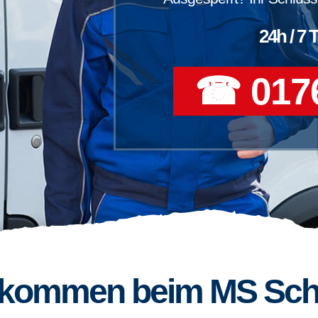
24h / 7 
☎ 0176
llkommen beim MS Sch