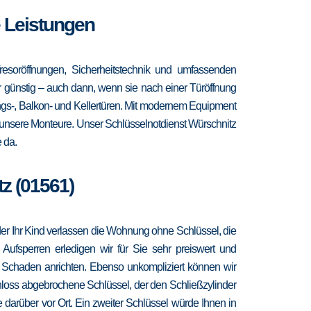
e Leistungen
resoröffnungen, Sicherheitstechnik und umfassenden
hr günstig – auch dann, wenn sie nach einer Türöffnung
ngs-, Balkon- und Kellertüren. Mit modernem Equipment
r unsere Monteure. Unser Schlüsselnotdienst Würschnitz
 da.
z (01561)
 oder Ihr Kind verlassen die Wohnung ohne Schlüssel, die
 Aufsperren erledigen wir für Sie sehr preiswert und
r Schaden anrichten. Ebenso unkompliziert können wir
hloss abgebrochene Schlüssel, der den Schließzylinder
 darüber vor Ort. Ein zweiter Schlüssel würde Ihnen in