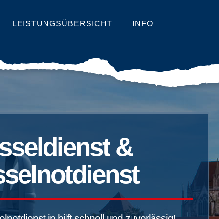
LEISTUNGSÜBERSICHT
INFO
sseldienst &
selnotdienst
notdienst in hilft schnell und zuverlässig!