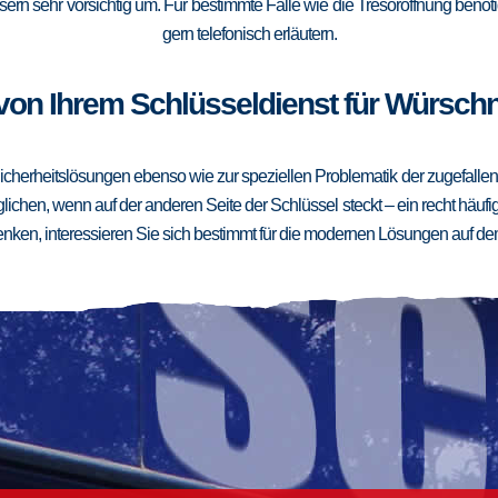
ern sehr vorsichtig um. Für bestimmte Fälle wie die Tresoröffnung benötig
gern telefonisch erläutern.
von Ihrem Schlüsseldienst für Würschni
cherheitslösungen ebenso wie zur speziellen Problematik der zugefallenen
ichen, wenn auf der anderen Seite der Schlüssel steckt – ein recht häufig
ken, interessieren Sie sich bestimmt für die modernen Lösungen auf de