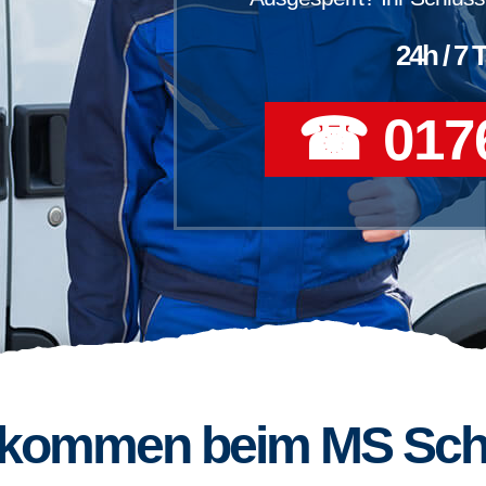
24h / 7 
☎ 0176
llkommen beim MS Sch