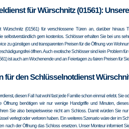
eldienst für Würschnitz (01561): Unser
 Würschnitz (01561) für verschlossene Türen an, darüber hinaus T
e selbstverständlich gern kostenlos. Schlösser erhalten Sie bei uns se
vice zu günstigen und transparenten Preisen für die Öffnung von Wohnu
schädigungsfrei öffnen. Auch exotische Schlösser sind kein Problem fü
561) ist auch am Wochenende und an Feiertagen zu fairen Preisen für Sie
n für den Schlüsselnotdienst Würschnit
errdienst, diesen Fall hat wohl fast jede Familie schon einmal erlebt. Sie
die Öffnung benötigen wir nur wenige Handgriffe und Minuten, dieses
ohren Sie also beispielsweise nicht am Schloss. Damit würden Sie nu
ssel verlegt oder verloren haben. Ein weiteres Szenario wäre der im Sc
en nach der Öffnung das Schloss ersetzen. Unser Monteur informiert Sie