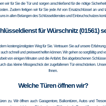
fnen wir für Sie die Tür und sorgen anschließend für die nötige Sicherhe
Kosten. Zudem fertigen wir für Sie jede Art von Ersatzschlüssel an un
uns in allen Belangen des Schlüsseldienstes und Einbruchschutzes konta
chlüsseldienst für Würschnitz (01561) s
m kostengünstigsten Weg für Sie. Vertrauen Sie auf unsere Erfahrung. Die
ch schnell und preiswert helfen können. Wir gehen so sorgfältig und vor
rbeit von einigen Minuten und die Anfahrt. Bei abgebrochenen Schlüssel
 durch das kleine Missgeschick der zugefallenen Tür einschränken. Unser 
Ihnen.
Welche Türen öffnen wir?
türen zu. Wir öffnen auch Garagentore, Balkontüren, Autos und Treso