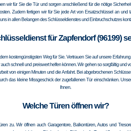
fnen wir für Sie die Tür und sorgen anschließend für die nötige Sicherhe
Kosten. Zudem fertigen wir für Sie jede Art von Ersatzschlüssel an un
uns in allen Belangen des Schlüsseldienstes und Einbruchschutzes konta
chlüsseldienst für Zapfendorf (96199) s
m kostengünstigsten Weg für Sie. Vertrauen Sie auf unsere Erfahrung. Die
ch schnell und preiswert helfen können. Wir gehen so sorgfältig und vor
rbeit von einigen Minuten und die Anfahrt. Bei abgebrochenen Schlüssel
 durch das kleine Missgeschick der zugefallenen Tür einschränken. Unser 
Ihnen.
Welche Türen öffnen wir?
türen zu. Wir öffnen auch Garagentore, Balkontüren, Autos und Treso