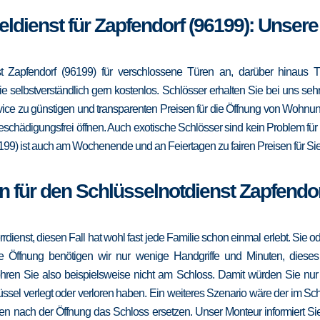
eldienst für Zapfendorf (96199): Unser
 Zapfendorf (96199) für verschlossene Türen an, darüber hinaus T
e selbstverständlich gern kostenlos. Schlösser erhalten Sie bei uns se
vice zu günstigen und transparenten Preisen für die Öffnung von Wohnu
schädigungsfrei öffnen. Auch exotische Schlösser sind kein Problem fü
199) ist auch am Wochenende und an Feiertagen zu fairen Preisen für Sie
n für den Schlüsselnotdienst Zapfendor
errdienst, diesen Fall hat wohl fast jede Familie schon einmal erlebt. Sie
die Öffnung benötigen wir nur wenige Handgriffe und Minuten, dieses
ohren Sie also beispielsweise nicht am Schloss. Damit würden Sie nu
ssel verlegt oder verloren haben. Ein weiteres Szenario wäre der im Sc
en nach der Öffnung das Schloss ersetzen. Unser Monteur informiert Sie