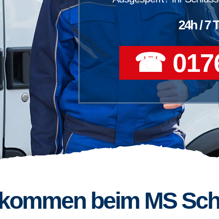
24h / 7 
☎ 0176
llkommen beim MS Sch