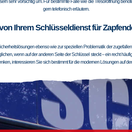
ern sehr vorsichtig um. Für bestimmte Fälle wie die Tresoröffnung benötig
gern telefonisch erläutern.
von Ihrem Schlüsseldienst für Zapfendo
cherheitslösungen ebenso wie zur speziellen Problematik der zugefallenen
ichen, wenn auf der anderen Seite der Schlüssel steckt – ein recht häufig
ken, interessieren Sie sich bestimmt für die modernen Lösungen auf de