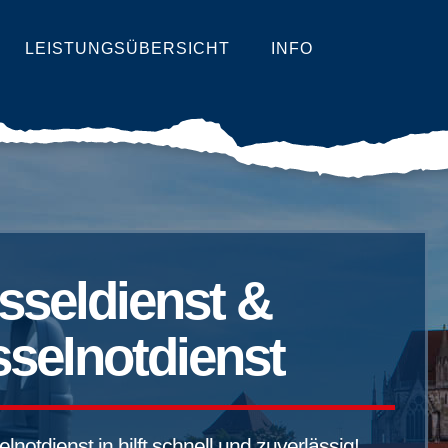
LEISTUNGSÜBERSICHT
INFO
sseldienst &
selnotdienst
notdienst in hilft schnell und zuverlässig!