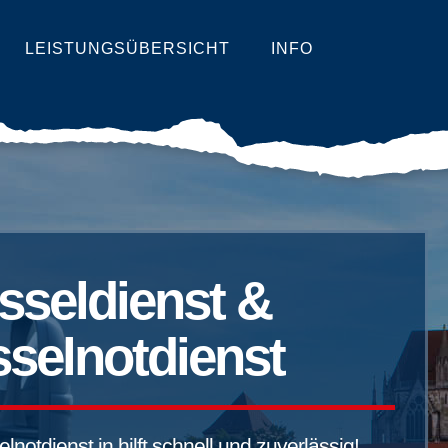
LEISTUNGSÜBERSICHT
INFO
sseldienst &
selnotdienst
notdienst in hilft schnell und zuverlässig!