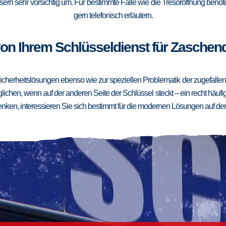
ern sehr vorsichtig um. Für bestimmte Fälle wie die Tresoröffnung benötig
gern telefonisch erläutern.
on Ihrem Schlüsseldienst für Zaschend
cherheitslösungen ebenso wie zur speziellen Problematik der zugefallenen
ichen, wenn auf der anderen Seite der Schlüssel steckt – ein recht häufig
ken, interessieren Sie sich bestimmt für die modernen Lösungen auf de