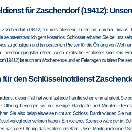
ldienst für Zaschendorf (19412): Unse
 Zaschendorf (19412) für verschlossene Türen an, darüber hinaus T
e selbstverständlich gern kostenlos. Schlösser erhalten Sie bei uns se
vice zu günstigen und transparenten Preisen für die Öffnung von Wohnu
d beschädigungsfrei öffnen. Auch exotische Schlösser sind kein Pro
f (19412) ist auch am Wochenende und an Feiertagen zu fairen Preisen f
 für den Schlüsselnotdienst Zaschendo
errdienst, diesen Fall hat wohl fast jede Familie schon einmal erlebt. Sie
die Öffnung benötigen wir nur wenige Handgriffe und Minuten, dieses
ohren Sie also beispielsweise nicht am Schloss. Damit würden Sie nu
ssel verlegt oder verloren haben. Ein weiteres Szenario wäre der im Sc
en nach der Öffnung das Schloss ersetzen. Unser Monteur informiert Sie