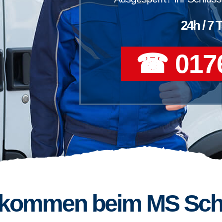
24h / 7 
☎ 0176
llkommen beim MS Sch