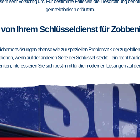
ern sehr vorsichtig um. Für bestimmte Fälle wie die Tresoröffnung benötig
gern telefonisch erläutern.
von Ihrem Schlüsseldienst für Zobbeni
cherheitslösungen ebenso wie zur speziellen Problematik der zugefallenen
ichen, wenn auf der anderen Seite der Schlüssel steckt – ein recht häufig
ken, interessieren Sie sich bestimmt für die modernen Lösungen auf de