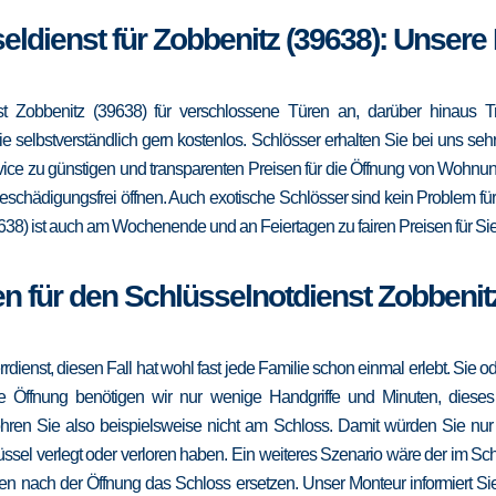
seldienst für Zobbenitz (39638): Unsere
t Zobbenitz (39638) für verschlossene Türen an, darüber hinaus Tr
e selbstverständlich gern kostenlos. Schlösser erhalten Sie bei uns se
vice zu günstigen und transparenten Preisen für die Öffnung von Wohnu
eschädigungsfrei öffnen. Auch exotische Schlösser sind kein Problem fü
638) ist auch am Wochenende und an Feiertagen zu fairen Preisen für Sie
n für den Schlüsselnotdienst Zobbenit
errdienst, diesen Fall hat wohl fast jede Familie schon einmal erlebt. Sie
die Öffnung benötigen wir nur wenige Handgriffe und Minuten, dieses
ohren Sie also beispielsweise nicht am Schloss. Damit würden Sie nu
ssel verlegt oder verloren haben. Ein weiteres Szenario wäre der im Sc
en nach der Öffnung das Schloss ersetzen. Unser Monteur informiert Sie