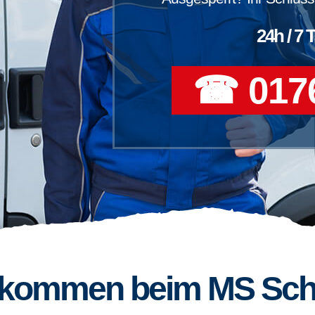
24h / 7 
☎ 0176
llkommen beim MS Sch