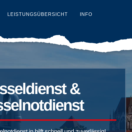
LEISTUNGSÜBERSICHT
INFO
sseldienst &
selnotdienst
notdienst in hilft schnell und zuverlässig!