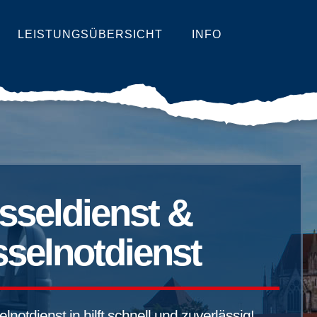
LEISTUNGSÜBERSICHT
INFO
sseldienst &
selnotdienst
notdienst in hilft schnell und zuverlässig!