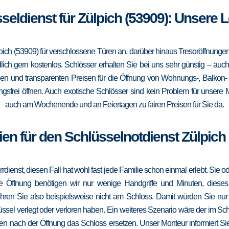
sseldienst für Zülpich (53909): Unsere 
pich (53909) für verschlossene Türen an, darüber hinaus Tresoröffnung
lich gern kostenlos. Schlösser erhalten Sie bei uns sehr günstig – au
gen und transparenten Preisen für die Öffnung von Wohnungs-, Balkon
sfrei öffnen. Auch exotische Schlösser sind kein Problem für unsere M
auch am Wochenende und an Feiertagen zu fairen Preisen für Sie da.
en für den Schlüsselnotdienst Zülpich
errdienst, diesen Fall hat wohl fast jede Familie schon einmal erlebt. Sie
die Öffnung benötigen wir nur wenige Handgriffe und Minuten, dieses
ohren Sie also beispielsweise nicht am Schloss. Damit würden Sie nu
ssel verlegt oder verloren haben. Ein weiteres Szenario wäre der im Sc
en nach der Öffnung das Schloss ersetzen. Unser Monteur informiert Sie