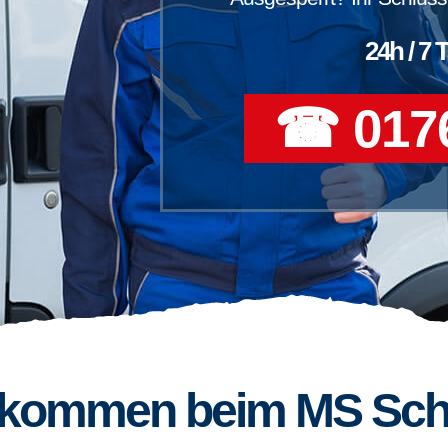
24h / 7 
☎ 0176
llkommen beim MS Sch