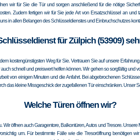
ffnen wir für Sie die Tür und sorgen anschließend für die nötige Sicher
Kosten. Zudem fertigen wir für Sie jede Art von Ersatzschlüssel an un
uns in allen Belangen des Schlüsseldienstes und Einbruchschutzes konta
 Schlüsseldienst für Zülpich (53909) seh
m kostengünstigsten Weg für Sie. Vertrauen Sie auf unsere Erfahrung. Die
ch schnell und preiswert helfen können. Wir gehen so sorgfältig und vor
rbeit von einigen Minuten und die Anfahrt. Bei abgebrochenen Schlüssel
durch das kleine Missgeschick der zugefallenen Tür einschränken. Unser Sch
Welche Türen öffnen wir?
zu. Wir öffnen auch Garagentore, Balkontüren, Autos und Tresore. Unsere 
sichtig um. Für bestimmte Fälle wie die Tresoröffnung benötigen wir 